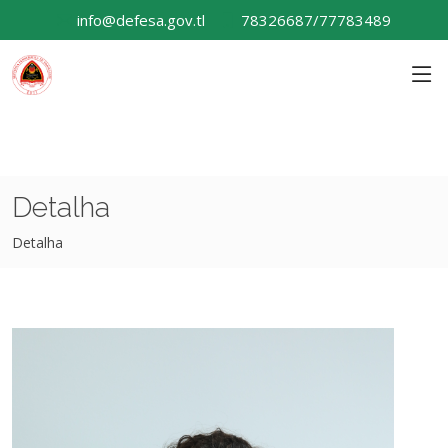
info@defesa.gov.tl
78326687/77783489
Detalha
Detalha